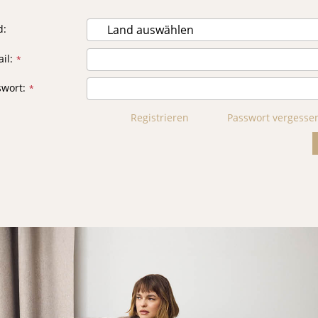
d
il
swort
Registrieren
Passwort vergesse