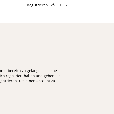
Sprache
Registrieren
DE
Ändern
Suche
Suche
lerbereich zu gelangen, ist eine
 sich registriert haben und geben Sie
egistrieren“ um einen Account zu