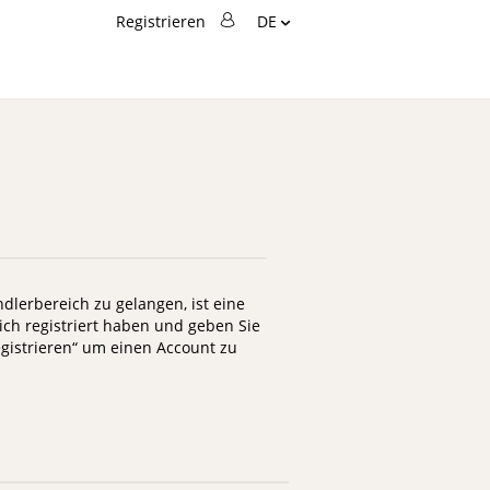
Sprache
Registrieren
DE
Ändern
Suche
Suche
lerbereich zu gelangen, ist eine
 sich registriert haben und geben Sie
egistrieren“ um einen Account zu