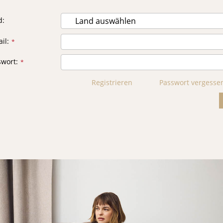
d
il
swort
Registrieren
Passwort vergesse